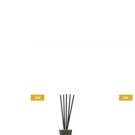
prix
prix
actuel
initial
est :
était :
33,75€.
45,00€.
25%
20%