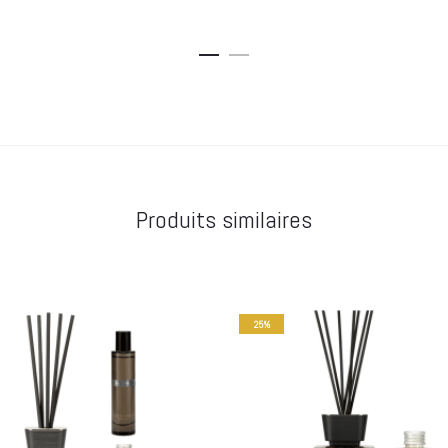
actuel
initial
actuel
initial
est :
était :
est :
était :
60,00€.
80,00€.
33,75€.
45,00€.
Produits similaires
25%