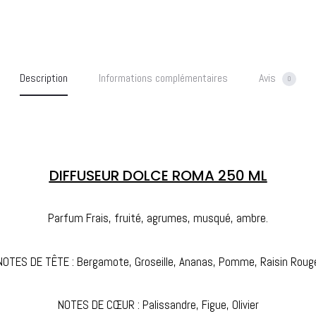
250
49,50
ml
Description
Informations complémentaires
Avis
0
DIFFUSEUR DOLCE ROMA 250 ML
Parfum Frais, fruité, agrumes, musqué, ambre.
NOTES DE TÊTE : Bergamote, Groseille, Ananas, Pomme, Raisin Roug
NOTES DE CŒUR : Palissandre, Figue, Olivier