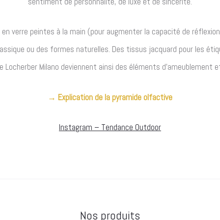
sentiment de personnalité, de luxe et de sincérité.
en verre peintes à la main (pour augmenter la capacité de réflexion
 classique ou des formes naturelles.
Des tissus jacquard pour les étiq
e Locherber Milano deviennent ainsi des éléments d’ameublement et f
→ Explication de la pyramide olfactive
Instagram – Tendance Outdoor
Nos produits