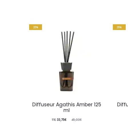
25%
25%
Diffuseur Agathis Amber 125
Diff
ml
Le
Le
33,75
€
45,00
€
TTC