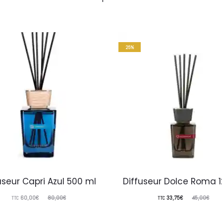
25%
useur Capri Azul 500 ml
Diffuseur Dolce Roma 1
Le
Le
Le
Le
60,00
€
80,00
€
33,75
€
45,00
€
TTC
TTC
prix
prix
prix
prix