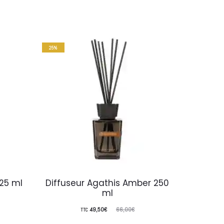
25%
25%
25 ml
Diffuseur Agathis Amber 250
Diffuse
ml
Le
Le
49,50
€
66,00
€
TTC